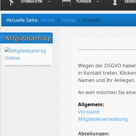
GYMNASTIK
TURNEN
SENI
Aktuelle Seite:
Home
Home
Kontakt
Mitgliedsantrag
Wegen der DSGVO haben w
in Kontakt treten. Klick
Namen und Ihr Anliegen.
An wen möchten Sie eine
Allgemein:
Vorstand
Mitgliederverwaltung
Abteilungen: