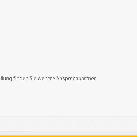
eilung finden Sie weitere Ansprechpartner.
schutzerklärung
ag: Turnbeutel für die Minis 2017