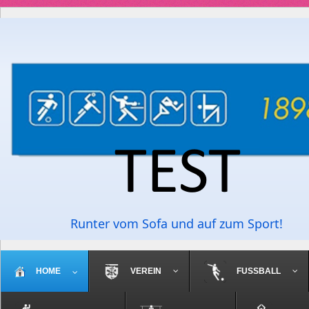
Runter vom Sofa und auf zum Sport!
HOME
VEREIN
FUSSBALL