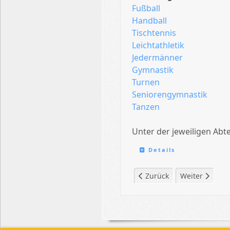
Fußball
Handball
Tischtennis
Leichtathletik
Jedermänner
Gymnastik
Turnen
Seniorengymnastik
Tanzen
Unter der jeweiligen Abt
Details
Vorheriger Beitrag: Daten
Nächster Beitr
Zurück
Weiter