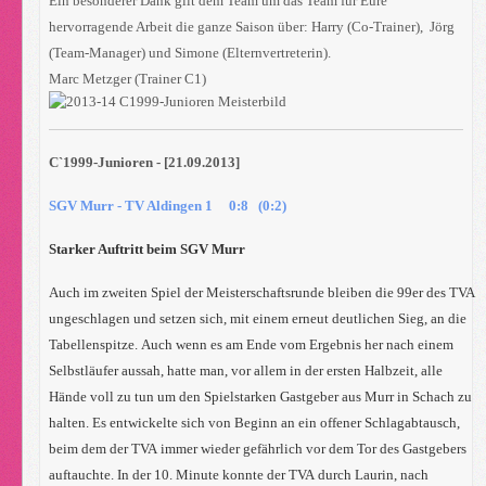
Ein besonderer Dank gilt dem Team um das Team für Eure
hervorragende Arbeit die ganze Saison über: Harry (Co-Trainer), Jörg
(Team-Manager) und Simone (Elternvertreterin).
Marc Metzger (Trainer C1)
C`1999-Junioren - [21.09.2013]
SGV Murr - TV Aldingen 1 0:8 (0:2)
Starker Auftritt beim SGV Murr
Auch im zweiten Spiel der Meisterschaftsrunde bleiben die 99er des TVA
ungeschlagen und setzen sich, mit einem erneut deutlichen Sieg, an die
Tabellenspitze. Auch wenn es am Ende vom Ergebnis her nach einem
Selbstläufer aussah, hatte man, vor allem in der ersten Halbzeit, alle
Hände voll zu tun um den Spielstarken Gastgeber aus Murr in Schach zu
halten. Es entwickelte sich von Beginn an ein offener Schlagabtausch,
beim dem der TVA immer wieder gefährlich vor dem Tor des Gastgebers
auftauchte. In der 10. Minute konnte der TVA durch Laurin, nach