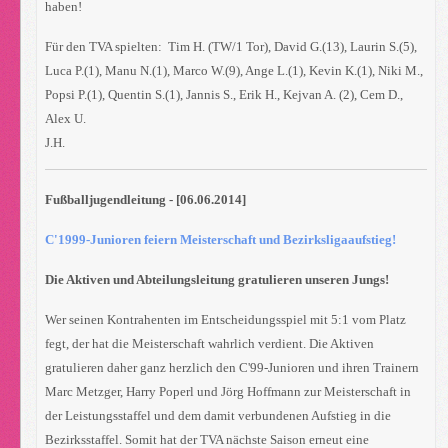
haben!
Für den TVA spielten: Tim H. (TW/1 Tor), David G.(13), Laurin S.(5),
Luca P.(1), Manu N.(1), Marco W.(9), Ange L.(1), Kevin K.(1), Niki M.,
Popsi P.(1), Quentin S.(1), Jannis S., Erik H., Kejvan A. (2), Cem D.,
Alex U.
J.H.
Fußballjugendleitung - [06.06.2014]
C'1999-Junioren feiern Meisterschaft und Bezirksligaaufstieg!
Die Aktiven und Abteilungsleitung gratulieren unseren Jungs!
Wer seinen Kontrahenten im Entscheidungsspiel mit 5:1 vom Platz
fegt, der hat die Meisterschaft wahrlich verdient. Die Aktiven
gratulieren daher ganz herzlich den C'99-Junioren und ihren Trainern
Marc Metzger, Harry Poperl und Jörg Hoffmann zur Meisterschaft in
der Leistungsstaffel und dem damit verbundenen Aufstieg in die
Bezirksstaffel. Somit hat der TVA nächste Saison erneut eine