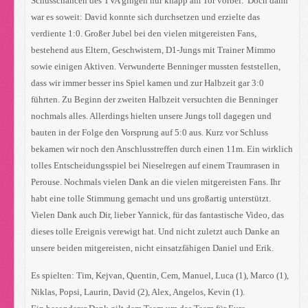
Schusschancen des TVA gingen nur knapp am Tor vorbei. Doch dann
war es soweit: David konnte sich durchsetzen und erzielte das
verdiente 1:0. Großer Jubel bei den vielen mitgereisten Fans,
bestehend aus Eltern, Geschwistern, D1-Jungs mit Trainer Mimmo
sowie einigen Aktiven. Verwunderte Benninger mussten feststellen,
dass wir immer besser ins Spiel kamen und zur Halbzeit gar 3:0
führten. Zu Beginn der zweiten Halbzeit versuchten die Benninger
nochmals alles. Allerdings hielten unsere Jungs toll dagegen und
bauten in der Folge den Vorsprung auf 5:0 aus. Kurz vor Schluss
bekamen wir noch den Anschlusstreffen durch einen 11m. Ein wirklich
tolles Entscheidungsspiel bei Nieselregen auf einem Traumrasen in
Perouse. Nochmals vielen Dank an die vielen mitgereisten Fans. Ihr
habt eine tolle Stimmung gemacht und uns großartig unterstützt.
Vielen Dank auch Dir, lieber Yannick, für das fantastische Video, das
dieses tolle Ereignis verewigt hat. Und nicht zuletzt auch Danke an
unsere beiden mitgereisten, nicht einsatzfähigen Daniel und Erik.
Es spielten: Tim, Kejvan, Quentin, Cem, Manuel, Luca (1), Marco (1),
Niklas, Popsi, Laurin, David (2), Alex, Angelos, Kevin (1).