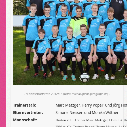
- Mannschaftsfoto 2012/13 (
www.michaelfuchs-fotografie.de
) -
Trainerstab:
Marc Metzger, Harry Poperl und Jörg H
Elternvertreter:
Simone Niessen und Monika Wittner
Mannschaft:
Hinten v. l.: Trainer Marc Metzger, Dominik 
Niklas, Co-Trainer Poperl Harry; Mitte v. l.: 