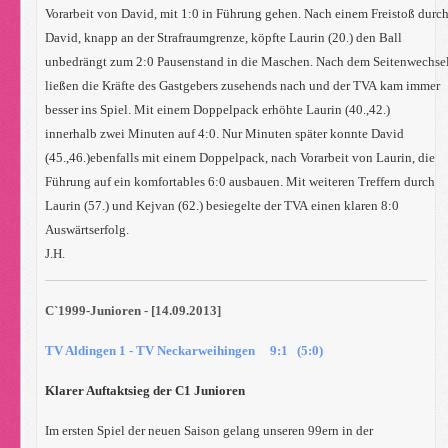
Vorarbeit von David, mit 1:0 in Führung gehen. Nach einem Freistoß durc
David, knapp an der Strafraumgrenze, köpfte Laurin (20.) den Ball
unbedrängt zum 2:0 Pausenstand in die Maschen. Nach dem Seitenwechse
ließen die Kräfte des Gastgebers zusehends nach und der TVA kam immer
besser ins Spiel. Mit einem Doppelpack erhöhte Laurin (40.,42.)
innerhalb zwei Minuten auf 4:0. Nur Minuten später konnte David
(45.,46.)ebenfalls mit einem Doppelpack, nach Vorarbeit von Laurin, die
Führung auf ein komfortables 6:0 ausbauen. Mit weiteren Treffern durch
Laurin (57.) und Kejvan (62.) besiegelte der TVA einen klaren 8:0
Auswärtserfolg.
J.H.
C`1999-Junioren - [14.09.2013]
TV Aldingen 1 - TV Neckarweihingen 9:1 (5:0)
Klarer Auftaktsieg der C1 Junioren
Im ersten Spiel der neuen Saison gelang unseren 99ern in der