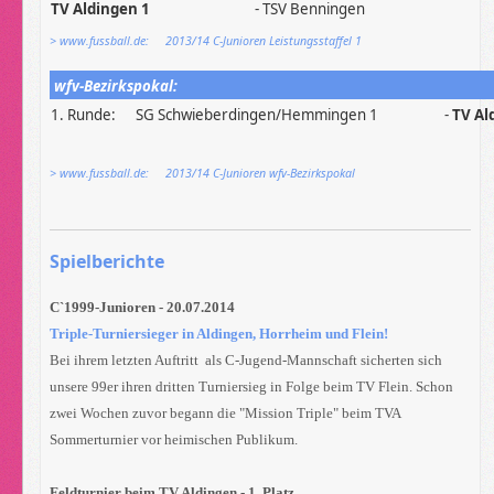
TV Aldingen 1
- TSV Benningen
> www.fussball.de: 2013/14 C-Junioren Leistungsstaffel 1
wfv-Bezirkspokal:
1. Runde:
SG Schwieberdingen/Hemmingen 1
-
TV Al
> www.fussball.de: 2013/14 C-Junioren wfv-Bezirkspokal
Spielberichte
C`1999-Junioren - 20.07.2014
Triple-Turniersieger in Aldingen, Horrheim und Flein!
Bei ihrem letzten Auftritt als C-Jugend-Mannschaft sicherten sich
unsere 99er ihren dritten Turniersieg in Folge beim TV Flein. Schon
zwei Wochen zuvor begann die "Mission Triple" beim TVA
Sommerturnier vor heimischen Publikum.
Feldturnier beim TV Aldingen - 1. Platz