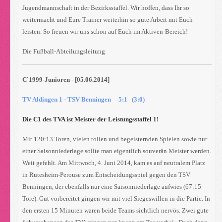
Jugendmannschaft in der Bezirksstaffel. Wir hoffen, dass Ihr so
weitermacht und Eure Trainer weiterhin so gute Arbeit mit Euch
leisten. So freuen wir uns schon auf Euch im Aktiven-Bereich!
Die Fußball-Abteilungsleitung
C`1999-Junioren - [05.06.2014]
TV Aldingen 1 - TSV Benningen 5:1 (3:0)
Die C1 des TVA ist Meister der Leistungsstaffel 1!
Mit 120:13 Toren, vielen tollen und begeisternden Spielen sowie nur
einer Saisonniederlage sollte man eigentlich souverän Meister werden.
Weit gefehlt. Am Mittwoch, 4. Juni 2014, kam es auf neutralem Platz
in Rutesheim-Perouse zum Entscheidungsspiel gegen den TSV
Benningen, der ebenfalls nur eine Saisonniederlage aufwies (67:15
Tore). Gut vorbereitet gingen wir mit viel Siegeswillen in die Partie. In
den ersten 15 Minuten waren beide Teams sichtlich nervös. Zwei gute