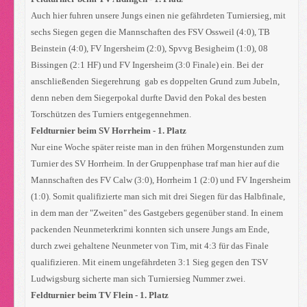
Auch hier fuhren unsere Jungs einen nie gefährdeten Turniersieg, mit
sechs Siegen gegen die Mannschaften des FSV Ossweil (4:0), TB
Beinstein (4:0), FV Ingersheim (2:0), Spvvg Besigheim (1:0), 08
Bissingen (2:1 HF) und FV Ingersheim (3:0 Finale) ein. Bei der
anschließenden Siegerehrung gab es doppelten Grund zum Jubeln,
denn neben dem Siegerpokal durfte David den Pokal des besten
Torschützen des Turniers entgegennehmen.
Feldturnier beim SV Horrheim - 1. Platz
Nur eine Woche später reiste man in den frühen Morgenstunden zum
Turnier des SV Horrheim. In der Gruppenphase traf man hier auf die
Mannschaften des FV Calw (3:0), Horrheim 1 (2:0) und FV Ingersheim
(1:0). Somit qualifizierte man sich mit drei Siegen für das Halbfinale,
in dem man der "Zweiten" des Gastgebers gegenüber stand. In einem
packenden Neunmeterkrimi konnten sich unsere Jungs am Ende,
durch zwei gehaltene Neunmeter von Tim, mit 4:3 für das Finale
qualifizieren. Mit einem ungefährdeten 3:1 Sieg gegen den TSV
Ludwigsburg sicherte man sich Turniersieg Nummer zwei.
Feldturnier beim TV Flein - 1. Platz