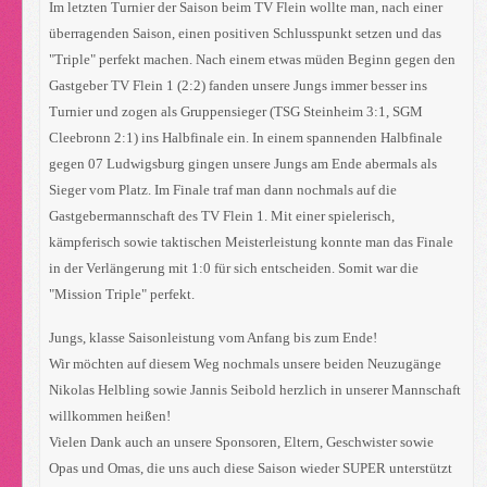
Im letzten Turnier der Saison beim TV Flein wollte man, nach einer
überragenden Saison, einen positiven Schlusspunkt setzen und das
"Triple" perfekt machen. Nach einem etwas müden Beginn gegen den
Gastgeber TV Flein 1 (2:2) fanden unsere Jungs immer besser ins
Turnier und zogen als Gruppensieger (TSG Steinheim 3:1, SGM
Cleebronn 2:1) ins Halbfinale ein. In einem spannenden Halbfinale
gegen 07 Ludwigsburg gingen unsere Jungs am Ende abermals als
Sieger vom Platz. Im Finale traf man dann nochmals auf die
Gastgebermannschaft des TV Flein 1. Mit einer spielerisch,
kämpferisch sowie taktischen Meisterleistung konnte man das Finale
in der Verlängerung mit 1:0 für sich entscheiden. Somit war die
"Mission Triple" perfekt.
Jungs, klasse Saisonleistung vom Anfang bis zum Ende!
Wir möchten auf diesem Weg nochmals unsere beiden Neuzugänge
Nikolas Helbling sowie Jannis Seibold herzlich in unserer Mannschaft
willkommen heißen!
Vielen Dank auch an unsere Sponsoren, Eltern, Geschwister sowie
Opas und Omas, die uns auch diese Saison wieder SUPER unterstützt