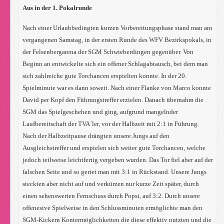
Aus in der 1. Pokalrunde
Nach einer Urlaubbedingten kurzen Vorbereitungsphase stand man am
vergangenen Samstag, in der ersten Runde des WFV Bezirkspokals, in
der Felsenbergarena der SGM Schwieberdingen gegenüber. Von
Beginn an entwickelte sich ein offener Schlagabtausch, bei dem man
sich zahlreiche gute Torchancen erspielten konnte. In der 20.
Spielminute war es dann soweit. Nach einer Flanke von Marco konnte
David per Kopf den Führungstreffer erzielen. Danach übernahm die
SGM das Spielgeschehen und ging, aufgrund mangelnder
Laufbereitschaft der TVA´ler, vor der Halbzeit mit 2:1 in Führung.
Nach der Halbzeitpause drängten unsere Jungs auf den
Ausgleichstreffer und erspielen sich weiter gute Torchancen, welche
jedoch teilweise leichtfertig vergeben wurden. Das Tor fiel aber auf der
falschen Seite und so geriet man mit 3:1 in Rückstand. Unsere Jungs
steckten aber nicht auf und verkürzen nur kurze Zeit später, durch
einen sehenswerten Fernschuss durch Popsi, auf 3:2. Durch unsere
offenesive Spielweise in den Schlussminuten ermöglichte man den
SGM-Kickern Kontermöglichkeiten die diese effektiv nutzten und die