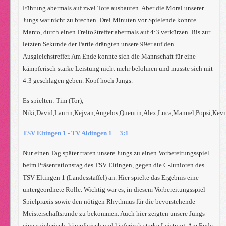
Führung abermals auf zwei Tore ausbauten. Aber die Moral unserer
Jungs war nicht zu brechen. Drei Minuten vor Spielende konnte
Marco, durch einen Freitoßtreffer abermals auf 4:3 verkürzen. Bis zur
letzten Sekunde der Partie drängten unsere 99er auf den
Ausgleichstreffer. Am Ende konnte sich die Mannschaft für eine
kämpferisch starke Leistung nicht mehr belohnen und musste sich mit
4:3 geschlagen geben. Kopf hoch Jungs.
Es spielten: Tim (Tor),
Niki,David,Laurin,Kejvan,Angelos,Quentin,Alex,Luca,Manuel,Popsi,Kev
TSV Eltingen 1 - TV Aldingen 1 3:1
Nur einen Tag später traten unsere Jungs zu einen Vorbereitungsspiel
beim Präsentationstag des TSV Eltingen, gegen die C-Junioren des
TSV Eltingen 1 (Landesstaffel) an. Hier spielte das Ergebnis eine
untergeordnete Rolle. Wichtig war es, in diesem Vorbereitungsspiel
Spielpraxis sowie den nötigen Rhythmus für die bevorstehende
Meisterschaftsrunde zu bekommen. Auch hier zeigten unsere Jungs
eine spielerisch, kämpferisch und läuferisch starke Leistung. Am Ende