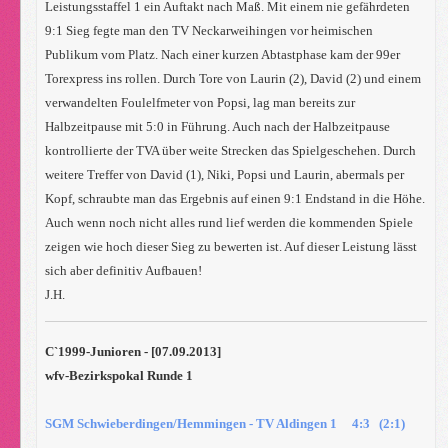
Leistungsstaffel 1 ein Auftakt nach Maß. Mit einem nie gefährdeten
9:1 Sieg fegte man den TV Neckarweihingen vor heimischen
Publikum vom Platz. Nach einer kurzen Abtastphase kam der 99er
Torexpress ins rollen. Durch Tore von Laurin (2), David (2) und einem
verwandelten Foulelfmeter von Popsi, lag man bereits zur
Halbzeitpause mit 5:0 in Führung. Auch nach der Halbzeitpause
kontrollierte der TVA über weite Strecken das Spielgeschehen. Durch
weitere Treffer von David (1), Niki, Popsi und Laurin, abermals per
Kopf, schraubte man das Ergebnis auf einen 9:1 Endstand in die Höhe.
Auch wenn noch nicht alles rund lief werden die kommenden Spiele
zeigen wie hoch dieser Sieg zu bewerten ist. Auf dieser Leistung lässt
sich aber definitiv Aufbauen!
J.H.
C`1999-Junioren - [07.09.2013]
wfv-Bezirkspokal Runde 1
SGM Schwieberdingen/Hemmingen - TV Aldingen 1 4:3 (2:1)