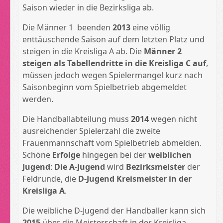
Saison wieder in die Bezirksliga ab.
Die Männer 1 beenden
2013
eine völlig
enttäuschende Saison auf dem letzten Platz und
steigen in die Kreisliga A ab. Die
Männer 2
steigen als Tabellendritte in die Kreisliga C auf
,
müssen jedoch wegen Spielermangel kurz nach
Saisonbeginn vom Spielbetrieb abgemeldet
werden.
Die Handballabteilung muss
2014
wegen nicht
ausreichender Spielerzahl die zweite
Frauenmannschaft vom Spielbetrieb abmelden.
Schöne
Erfolge
hingegen bei der
weiblichen
Jugend
:
Die A-Jugend
wird
Bezirksmeister
der
Feldrunde, die
D-Jugend Kreismeister in der
Kreisliga A
.
Die weibliche D-Jugend der Handballer kann sich
2015
über die Meisterschaft in der Kreisliga