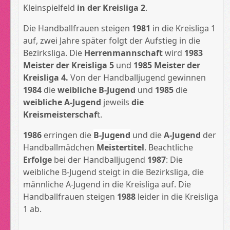
Kleinspielfeld
in der Kreisliga 2
.
Die Handballfrauen steigen
1981
in die Kreisliga 1
auf, zwei Jahre später folgt der Aufstieg in die
Bezirksliga. Die
Herrenmannschaft
wird
1983
Meister der Kreisliga 5
und
1985
Meister der
Kreisliga 4.
Von der Handballjugend gewinnen
1984
die
weibliche B-Jugend
und
1985
die
weibliche A-Jugend
jeweils
die
Kreismeisterschaf
t.
1986
erringen die
B-Jugend
und die
A-Jugend
der
Handballmädchen
Meistertitel
. Beachtliche
Erfolge
bei der Handballjugend
1987
: Die
weibliche B-Jugend steigt in die Bezirksliga, die
männliche A-Jugend in die Kreisliga auf. Die
Handballfrauen steigen
1988
leider in die Kreisliga
1 ab.