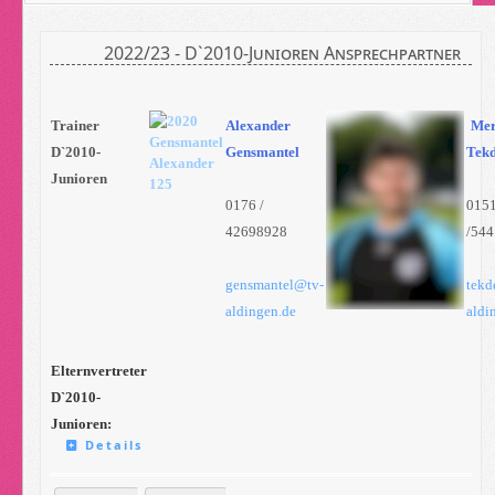
2022/23 - D`2010-Junioren Ansprechpartner
Trainer
Alexander
Me
D`2010-
Gensmantel
Tek
Junioren
0176 /
015
42698928
/54
gensmantel@tv-
tekd
aldingen.de
aldi
.
Elternvertreter
D`2010-
Junioren:
Details