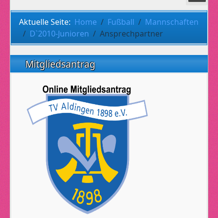
Aktuelle Seite:
Home
Fußball
Mannschaften
D`2010-Junioren
Ansprechpartner
Mitgliedsantrag