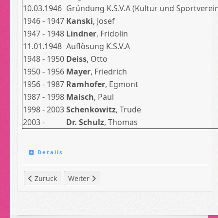
10.03.1946
Gründung K.S.V.A (Kultur und Sportverei
1946 - 1947
Kanski
, Josef
1947 - 1948
Lindner
, Fridolin
11.01.1948
Auflösung K.S.V.A
1948 - 1950
Deiss
, Otto
1950 - 1956
Mayer
, Friedrich
1956 - 1987
Ramhofer
, Egmont
1987 - 1998
Maisch
, Paul
1998 - 2003
Schenkowitz
, Trude
2003 -
Dr. Schulz
, Thomas
Details
Vorheriger Beitrag: Belegung Vereinszimmer
Nächster Beitrag: Trainingslager Frauen 2018
Zurück
Weiter