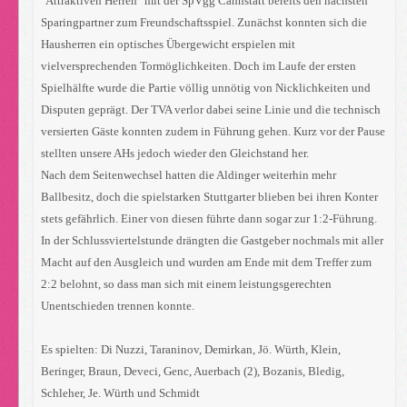
"Attraktiven Herren" mit der SpVgg Cannstatt bereits den nächsten
Sparingpartner zum Freundschaftsspiel. Zunächst konnten sich die
Hausherren ein optisches Übergewicht erspielen mit
vielversprechenden Tormöglichkeiten. Doch im Laufe der ersten
Spielhälfte wurde die Partie völlig unnötig von Nicklichkeiten und
Disputen geprägt. Der TVA verlor dabei seine Linie und die technisch
versierten Gäste konnten zudem in Führung gehen. Kurz vor der Pause
stellten unsere AHs jedoch wieder den Gleichstand her.
Nach dem Seitenwechsel hatten die Aldinger weiterhin mehr
Ballbesitz, doch die spielstarken Stuttgarter blieben bei ihren Konter
stets gefährlich. Einer von diesen führte dann sogar zur 1:2-Führung.
In der Schlussviertelstunde drängten die Gastgeber nochmals mit aller
Macht auf den Ausgleich und wurden am Ende mit dem Treffer zum
2:2 belohnt, so dass man sich mit einem leistungsgerechten
Unentschieden trennen konnte.
Es spielten: Di Nuzzi, Taraninov, Demirkan, Jö. Würth, Klein,
Beringer, Braun, Deveci, Genc, Auerbach (2), Bozanis, Bledig,
Schleher, Je. Würth und Schmidt