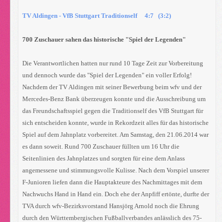
TV Aldingen - VfB Stuttgart Traditionself 4:7 (3:2)
700 Zuschauer sahen das historische "Spiel der Legenden"
Die Verantwortlichen hatten nur rund 10 Tage Zeit zur Vorbereitung
und dennoch wurde das "Spiel der Legenden" ein voller Erfolg!
Nachdem der TV Aldingen mit seiner Bewerbung beim wfv und der
Mercedes-Benz Bank überzeugen konnte und die Ausschreibung um
das Freundschaftsspiel gegen die Traditionself des VfB Stuttgart für
sich entscheiden konnte, wurde in Rekordzeit alles für das historische
Spiel auf dem Jahnplatz vorbereitet. Am Samstag, den 21.06.2014 war
es dann soweit. Rund 700 Zuschauer füllten um 16 Uhr die
Seitenlinien des Jahnplatzes und sorgten für eine dem Anlass
angemessene und stimmungsvolle Kulisse. Nach dem Vorspiel unserer
F-Junioren liefen dann die Hauptakteure des Nachmittages mit dem
Nachwuchs Hand in Hand ein. Doch ehe der Anpfiff ertönte, durfte der
TVA durch wfv-Bezirksvorstand Hansjörg Arnold noch die Ehrung
durch den Württembergischen Fußballverbandes anlässlich des 75-