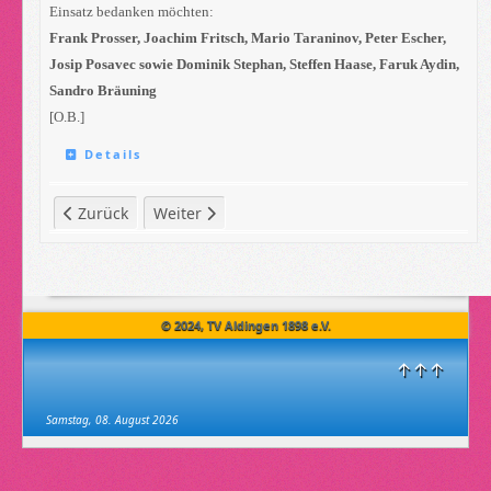
Einsatz bedanken möchten:
Frank Prosser, Joachim Fritsch, Mario Taraninov, Peter Escher,
Josip Posavec sowie
Dominik Stephan, Steffen Haase, Faruk Aydin,
Sandro Bräuning
[O.B.]
Details
Vorheriger Beitrag: Chronik: 2013/14 - E`2003-Junioren
Nächster Beitrag: Chronik: 2013/14 - D`2002-J
Zurück
Weiter
© 2024, TV Aldingen 1898 e.V.
↑↑↑
Samstag, 08. August 2026