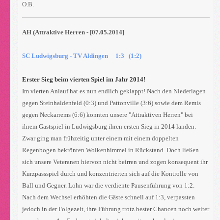
O.B.
AH (Attraktive Herren - [07.05.2014]
SC Ludwigsburg - TV Aldingen 1:3 (1:2)
Erster Sieg beim vierten Spiel im Jahr 2014!
Im vierten Anlauf hat es nun endlich geklappt! Nach den Niederlagen
gegen Steinhaldenfeld (0:3) und Pattonville (3:6) sowie dem Remis
gegen Neckarrems (6:6) konnten unsere "Attraktiven Herren" bei
ihrem Gastspiel in Ludwigsburg ihren ersten Sieg in 2014 landen.
Zwar ging man frühzeitig unter einem mit einem doppelten
Regenbogen bekrönten Wolkenhimmel in Rückstand. Doch ließen
sich unsere Veteranen hiervon nicht beirren und zogen konsequent ihr
Kurzpassspiel durch und konzentrierten sich auf die Kontrolle von
Ball und Gegner. Lohn war die verdiente Pausenführung von 1:2.
Nach dem Wechsel erhöhten die Gäste schnell auf 1:3, verpassten
jedoch in der Folgezeit, ihre Führung trotz bester Chancen noch weiter