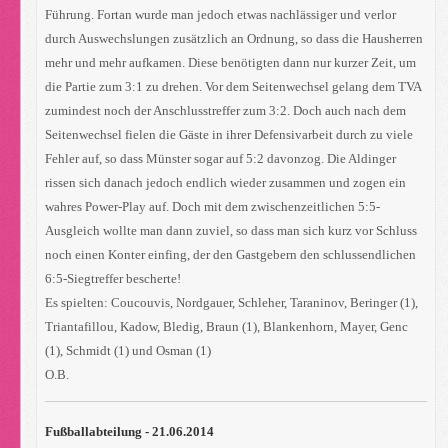
Führung. Fortan wurde man jedoch etwas nachlässiger und verlor
durch Auswechslungen zusätzlich an Ordnung, so dass die Hausherren
mehr und mehr aufkamen. Diese benötigten dann nur kurzer Zeit, um
die Partie zum 3:1 zu drehen. Vor dem Seitenwechsel gelang dem TVA
zumindest noch der Anschlusstreffer zum 3:2. Doch auch nach dem
Seitenwechsel fielen die Gäste in ihrer Defensivarbeit durch zu viele
Fehler auf, so dass Münster sogar auf 5:2 davonzog. Die Aldinger
rissen sich danach jedoch endlich wieder zusammen und zogen ein
wahres Power-Play auf. Doch mit dem zwischenzeitlichen 5:5-
Ausgleich wollte man dann zuviel, so dass man sich kurz vor Schluss
noch einen Konter einfing, der den Gastgebern den schlussendlichen
6:5-Siegtreffer bescherte!
Es spielten: Coucouvis, Nordgauer, Schleher, Taraninov, Beringer (1),
Triantafillou, Kadow, Bledig, Braun (1), Blankenhorn, Mayer, Genc
(1), Schmidt (1) und Osman (1)
O.B.
Fußballabteilung - 21.06.2014