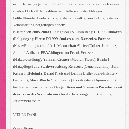
nach Hause gingen. Somit bleibt uns an dieser Stelle nur noch einmal
ausdrücklich all den zahlreichen Helfern aus der Aldinger
Fußballfamilie Danke zu sagen, die nachhaltig zum Gelingen dieser
Veranstaltung beigetragen haben:
F-Junioren 2005-2008
(Einlagespiel & Einlaufen);
D`1999-Junioren
(Balljungen);
Eltern D`1999-Junioren um Domenico Pantina
(Kasse/Eingangsbereich);
1. Mannschaft Aktive
(Ordner, Parkplatz,
Ab- und Aufbau);
FFA Aldingen um Frank Prosser
(Plakatverteilung);
Yannick Grauer
(Medien/Presse),
Bauhof
(Platzpflege) und
Stadtverwaltung Remseck
(Gemeindehalle);
John-
Kenneth Heleimia
,
Bernd Preis
und
Dennis Lidle
(Schiedsrichter-
Gespann);
Marc Wörle
/ Tailormade (Koordination/Organisation) und
last but not least vor allen Dingen
Anna und Vincenzo Paradiso samt
dem Team des Vereinsheimes
für die hervorragende Bewirtung und
Zusammenarbeit!
VIELEN DANK!
Oliver Braun