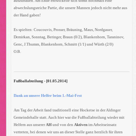
auszubauen. Am Ende entwickelte sich somit nochmals eine
abwechslungsreiche Partie, die unsere Mannen jedoch nicht mehr aus
der Hand gaben!
Es spielten: Coucouvis, Prosser, Bräuning, Maus, Nordgauer,
Demirkan, Sonntag, Beringer, Braun (0/2), Blankenhorn, Taraninov,
Genc, J.Thumm, Blankenhorn, Schmitt (1/1) und Würth (2/0)
O.B.
Fußballabteilung - [01.05.2014]
Dank an unsere Helfer beim 1.-Mai-Fest
Am Tag der Arbeit fand traditionell eine Hocketse in der Aldinger
Gemeindehalle statt. Auch hier war die Fußballabteilung wieder mit
Helfern aus unserer
AH
und von den
Aktiven
im Arbeitseinsatz
vertreten, bei denen wir uns an dieser Stelle ganz herzlich für ihren