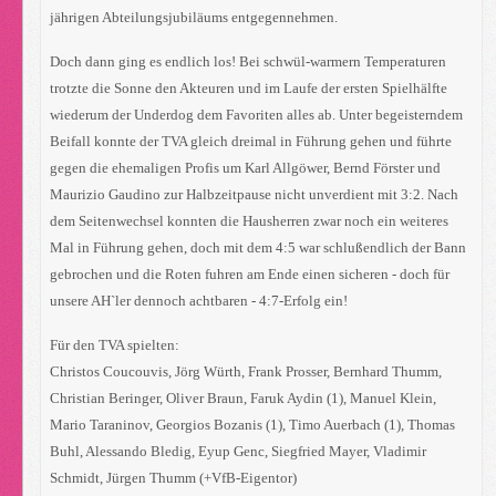
jährigen Abteilungsjubiläums entgegennehmen.
Doch dann ging es endlich los! Bei schwül-warmern Temperaturen
trotzte die Sonne den Akteuren und im Laufe der ersten Spielhälfte
wiederum der Underdog dem Favoriten alles ab. Unter begeisterndem
Beifall konnte der TVA gleich dreimal in Führung gehen und führte
gegen die ehemaligen Profis um Karl Allgöwer, Bernd Förster und
Maurizio Gaudino zur Halbzeitpause nicht unverdient mit 3:2. Nach
dem Seitenwechsel konnten die Hausherren zwar noch ein weiteres
Mal in Führung gehen, doch mit dem 4:5 war schlußendlich der Bann
gebrochen und die Roten fuhren am Ende einen sicheren - doch für
unsere AH`ler dennoch achtbaren - 4:7-Erfolg ein!
Für den TVA spielten:
Christos Coucouvis, Jörg Würth, Frank Prosser, Bernhard Thumm,
Christian Beringer, Oliver Braun, Faruk Aydin (1), Manuel Klein,
Mario Taraninov, Georgios Bozanis (1), Timo Auerbach (1), Thomas
Buhl, Alessando Bledig, Eyup Genc, Siegfried Mayer, Vladimir
Schmidt, Jürgen Thumm (+VfB-Eigentor)