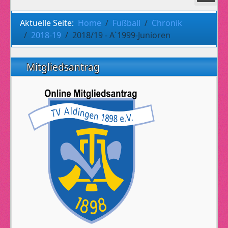
Aktuelle Seite:
Home
Fußball
Chronik
2018-19
2018/19 - A`1999-Junioren
Mitgliedsantrag