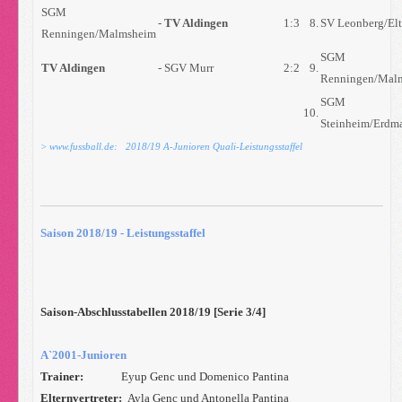
SGM
-
TV Aldingen
1:3
8.
SV Leonberg/El
Renningen/Malmsheim
SGM
TV Aldingen
- SGV Murr
2:2
9.
Renningen/Mal
SGM
10.
Steinheim/Erdm
> www.fussball.de: 2018/19 A-Junioren Quali-Leistungsstaffel
Saison 2018/19 - Leistungsstaffel
Saison-Abschlusstabellen 2018/19 [Serie 3/4]
A`2001-Junioren
Trainer:
Eyup Genc und Domenico Pantina
Elternvertreter:
Ayla Genc und Antonella Pantina