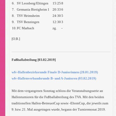
6.
SV Leonberg/Eltingen
15:25
8
7.
Germania Bietigheim 1
20:33
6
8.
TSV Heimsheim
24:30
5
9.
TSV Benningen
12:30
3
10.
FC Marbach
zg.
-
[O.B.]
Fußballabteilung [03.02.2019]
wfv-Hallenbezirksrunde Finale D-Juniorinnen (20.01.2019)
wfv-Hallenverbandsrunde B- und A-Junioren (03.02.2019)
Mit dem vergangenen Sonntag schloss die Veranstaltungsserie an
Hallenturnieren für die Fußballabteilung des TVA. Mit den beiden
traditionellen Hallen-BetreuerCup sowie -ElternCup, die jeweils zum
9. bzw. 21. Mal ausgetragen wurde, begann der Turniermonat 2019.