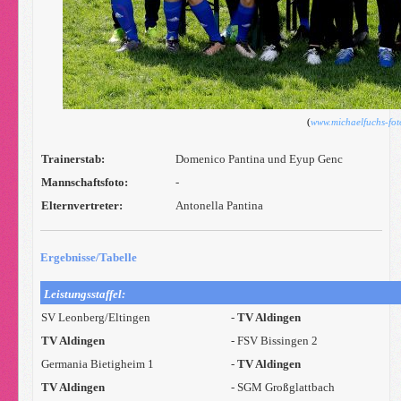
(
www.michaelfuchs-fot
Trainerstab:
Domenico Pantina und Eyup Genc
Mannschaftsfoto:
-
Elternvertreter:
Antonella Pantina
Ergebnisse/Tabelle
Leistungsstaffel:
SV Leonberg/Eltingen
-
TV Aldingen
TV Aldingen
- FSV Bissingen 2
Germania Bietigheim 1
-
TV Aldingen
TV Aldingen
- SGM Großglattbach