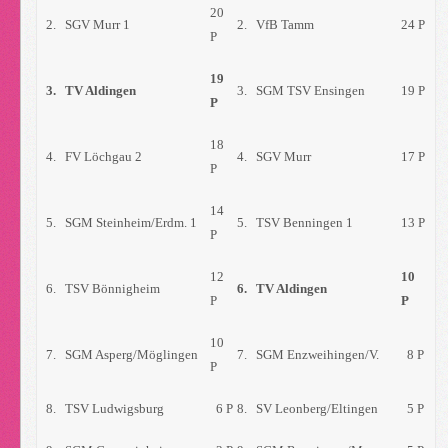
20
2.
SGV Murr 1
2.
VfB Tamm
24 P
P
19
3.
TV Aldingen
3.
SGM TSV Ensingen
19 P
P
18
4.
FV Löchgau 2
4.
SGV Murr
17 P
P
14
5.
SGM Steinheim/Erdm. 1
5.
TSV Benningen 1
13 P
P
12
10
6.
TSV Bönnigheim
6.
TV Aldingen
P
P
10
7.
SGM Asperg/Möglingen
7.
SGM Enzweihingen/V.
8 P
P
8.
TSV Ludwigsburg
6 P
8.
SV Leonberg/Eltingen
5 P