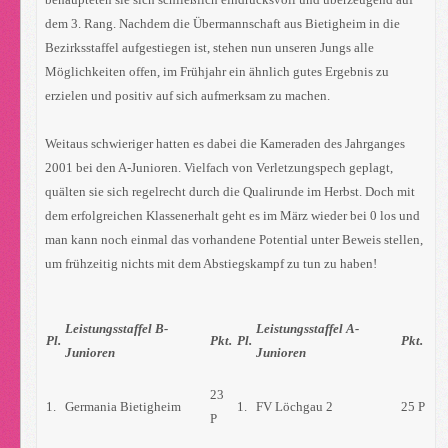
dem 3. Rang. Nachdem die Übermannschaft aus Bietigheim in die
Bezirksstaffel aufgestiegen ist, stehen nun unseren Jungs alle
Möglichkeiten offen, im Frühjahr ein ähnlich gutes Ergebnis zu
erzielen und positiv auf sich aufmerksam zu machen.
Weitaus schwieriger hatten es dabei die Kameraden des Jahrganges
2001 bei den A-Junioren. Vielfach von Verletzungspech geplagt,
quälten sie sich regelrecht durch die Qualirunde im Herbst. Doch mit
dem erfolgreichen Klassenerhalt geht es im März wieder bei 0 los und
man kann noch einmal das vorhandene Potential unter Beweis stellen,
um frühzeitig nichts mit dem Abstiegskampf zu tun zu haben!
Leistungsstaffel B-
Leistungsstaffel A-
Pl.
Pkt.
Pl.
Pkt.
Junioren
Junioren
23
1.
Germania Bietigheim
1.
FV Löchgau 2
25 P
P