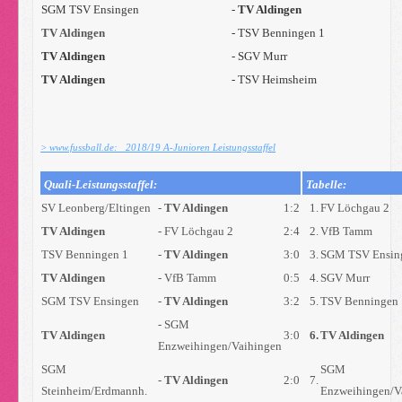
SGM TSV Ensingen
-
TV Aldingen
TV Aldingen
- TSV Benningen 1
TV Aldingen
- SGV Murr
TV Aldingen
- TSV Heimsheim
> www.fussball.de: 2018/19 A-Junioren
Leistungsstaffel
Quali-Leistungsstaffel:
Tabelle:
SV Leonberg/Eltingen
-
TV Aldingen
1:2
1.
FV Löchgau 2
TV Aldingen
- FV Löchgau 2
2:4
2.
VfB Tamm
TSV Benningen 1
-
TV Aldingen
3:0
3.
SGM TSV Ensi
TV Aldingen
- VfB Tamm
0:5
4.
SGV Murr
SGM TSV Ensingen
-
TV Aldingen
3:2
5.
TSV Benningen
- SGM
TV Aldingen
3:0
6.
TV Aldingen
Enzweihingen/Vaihingen
SGM
SGM
-
TV Aldingen
2:0
7.
Steinheim/Erdmannh.
Enzweihingen/V