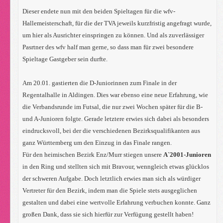
Dieser endete nun mit den beiden Spieltagen für die wfv-
Hallemeisterschaft, für die der TVA jeweils kurzfristig angefragt wurde,
um hier als Ausrichter einspringen zu können. Und als zuverlässiger
Pasrtner des wfv half man gerne, so dass man für zwei besondere
Spieltage Gastgeber sein durfte.
Am 20.01. gastierten die D-Juniorinnen zum Finale in der
Regentalhalle in Aldingen. Dies war ebenso eine neue Erfahrung, wie
die Verbandsrunde im Futsal, die nur zwei Wochen später für die B-
und A-Junioren folgte. Gerade letztere erwies sich dabei als besonders
eindrucksvoll, bei der die verschiedenen Bezirksqualifikanten aus
ganz Württemberg um den Einzug in das Finale rangen.
Für den heimischen Bezirk Enz/Murr stiegen unsere
A`2001-Junioren
in den Ring und stellten sich mit Bravour, wenngleich etwas glücklos
der schweren Aufgabe. Doch letztlich erwies man sich als würdiger
Vertreter für den Bezirk, indem man die Spiele stets ausgeglichen
gestalten und dabei eine wertvolle Erfahrung verbuchen konnte. Ganz
großen Dank, dass sie sich hierfür zur Verfügung gestellt haben!