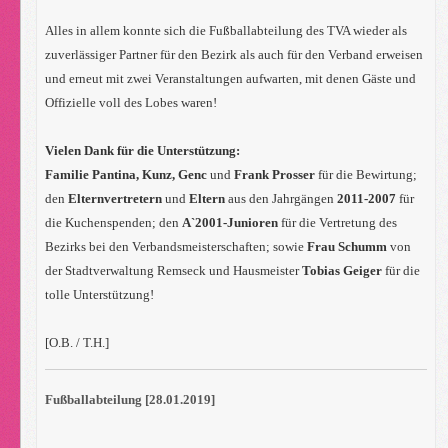
Alles in allem konnte sich die Fußballabteilung des TVA wieder als
zuverlässiger Partner für den Bezirk als auch für den Verband erweisen
und erneut mit zwei Veranstaltungen aufwarten, mit denen Gäste und
Offizielle voll des Lobes waren!
Vielen Dank für die Unterstützung:
Familie Pantina, Kunz, Genc
und
Frank Prosser
für die Bewirtung;
den
Elternvertretern
und
Eltern
aus den Jahrgängen
2011-2007
für
die Kuchenspenden; den
A`2001-Junioren
für die Vertretung des
Bezirks bei den Verbandsmeisterschaften; sowie
Frau Schumm
von
der Stadtverwaltung Remseck und Hausmeister
Tobias Geiger
für die
tolle Unterstützung!
[O.B. / T.H.]
Fußballabteilung [28.01.2019]