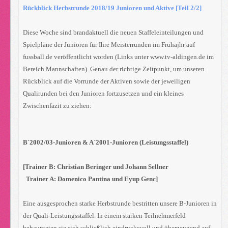
Rückblick Herbstrunde 2018/19 Junioren und Aktive [Teil 2/2]
Diese Woche sind brandaktuell die neuen Staffeleinteilungen und
Spielpläne der Junioren für Ihre Meisterrunden im Frühajhr auf
fussball.de veröffentlicht worden (Links unter www.tv-aldingen.de im
Bereich Mannschaften). Genau der richtige Zeitpunkt, um unseren
Rückblick auf die Vorrunde der Aktiven sowie der jeweiligen
Qualirunden bei den Junioren fortzusetzen und ein kleines
Zwischenfazit zu ziehen:
B`2002/03-Junioren & A`2001-Junioren (Leistungsstaffel)
[Trainer B: Christian Beringer und Johann Sellner
Trainer A: Domenico Pantina und Eyup Genc]
Eine ausgesprochen starke Herbstrunde bestritten unsere B-Junioren in
der Quali-Leistungsstaffel. In einem starken Teilnehmerfeld
behaupteten sie sich schließlich eindrucksvoll und überzeugend auf