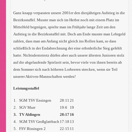
Ganz knapp verpassten unsere 2001er den diesjährigen Aufstieg in die
Bezirksstaffel. Musste man sich im Herbst noch mit einem Platz im
Mittelfeld begnügen, spielte man im Frühjahr lange Zeit um den
Aufstieg in die Bezirksstaffel mit. Doch am Ende musste man Lehrgeld
zahlen, dass man am Anfang nicht gleich ins Rollen kam, so dass
schließlich in der Endabrechnung der eine erforderliche Sieg gefehlt
hatte. Nichtsdestotrotz dürfen aber auch unsere ältesten Junioren stolz
auf die abgelaufende Spielzeit sein, bevor viele von ihnen bereits ab
dem Sommer sich nach höheren Lorbeeren strecken, wenn sie Teil
unserer Aktiven-Mannschaften werden!
Leistungsstaffel
1.
SGM TSV Ensingen
28:11
21
2.
SGV Murr
19:6
19
3.
TV Aldingen
28:17
16
4.
SGM TSV Großglattbach
17:18
13
5.
FSV Bissingen 2
22:15
11