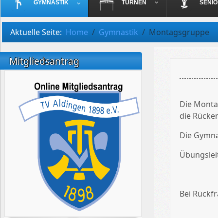
GYMNASTIK
TURNEN
SENI
Aktuelle Seite:
Home
Gymnastik
Montagsgruppe
Mitgliedsantrag
Die Monta
die Rücke
Die Gymnas
Übungsleit
Bei Rückfr